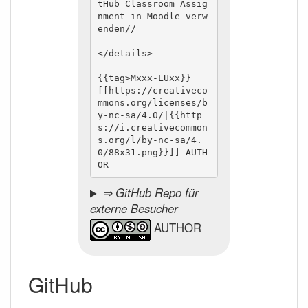
tHub Classroom Assig
nment in Moodle verw
enden//

</details>

{{tag>Mxxx-LUxx}}

[[https://creativeco
mmons.org/licenses/b
y-nc-sa/4.0/|{{http
s://i.creativecommon
s.org/l/by-nc-sa/4.
0/88x31.png}}]] AUTH
OR
⇒ GitHub Repo für
externe Besucher
AUTHOR
GitHub