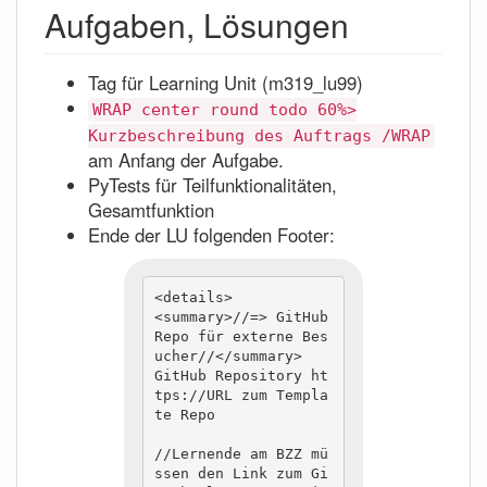
Aufgaben, Lösungen
Tag für Learning Unit (m319_lu99)
WRAP center round todo 60%>
Kurzbeschreibung des Auftrags /WRAP
am Anfang der Aufgabe.
PyTests für Teilfunktionalitäten,
Gesamtfunktion
Ende der LU folgenden Footer:
<details>

<summary>//=> GitHub 
Repo für externe Bes
ucher//</summary>

GitHub Repository ht
tps://URL zum Templa
te Repo

//Lernende am BZZ mü
ssen den Link zum Gi