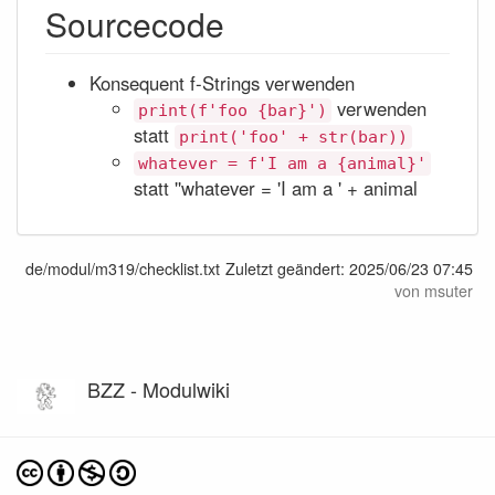
Sourcecode
Konsequent f-Strings verwenden
verwenden
print(f'foo {bar}')
statt
print('foo' + str(bar))
whatever = f'I am a {animal}'
statt ''whatever = 'I am a ' + animal
de/modul/m319/checklist.txt
Zuletzt geändert:
2025/06/23 07:45
von
msuter
BZZ - Modulwiki