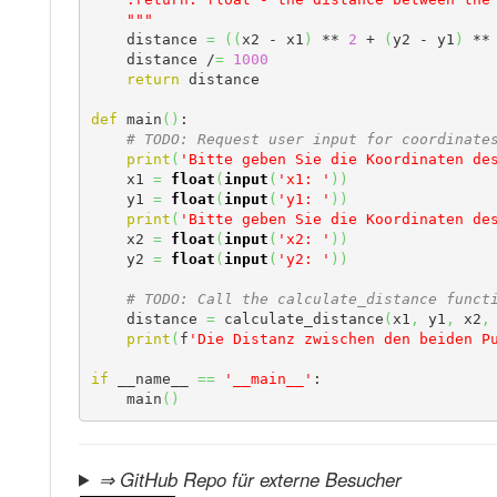
    """
    distance 
=
(
(
x2 - x1
)
 ** 
2
 + 
(
y2 - y1
)
 **
    distance /
=
1000
return
 distance

def
 main
(
)
:

# TODO: Request user input for coordinate
print
(
'Bitte geben Sie die Koordinaten de
    x1 
=
float
(
input
(
'x1: '
)
)
    y1 
=
float
(
input
(
'y1: '
)
)
print
(
'Bitte geben Sie die Koordinaten de
    x2 
=
float
(
input
(
'x2: '
)
)
    y2 
=
float
(
input
(
'y2: '
)
)
# TODO: Call the calculate_distance funct
    distance 
=
 calculate_distance
(
x1
,
 y1
,
 x2
,
print
(
f
'Die Distanz zwischen den beiden P
if
 __name__ 
==
'__main__'
:

    main
(
)
⇒ GitHub Repo für externe Besucher