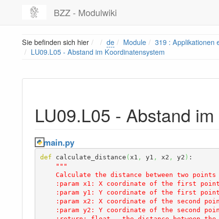
BZZ - Modulwiki
Home
Sie befinden sich hier
de
Module
319 : Applikationen
LU09.L05 - Abstand im Koordinatensystem
LU09.L05 - Abstand im
main.py
def
 calculate_distance
(
x1
,
 y1
,
 x2
,
 y2
)
:

"""

    Calculate the distance between two points in CH1903 coordinate system.

    :param x1: X coordinate of the first point.

    :param y1: Y coordinate of the first point.

    :param x2: X coordinate of the second point.

    :param y2: Y coordinate of the second point.

    :return: float - the distance between the two points.
