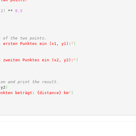
 
2
)
 ** 
0.5
s of the two points.
s ersten Punktes ein (x1, y1):'
)
s zweiten Punktes ein (x2, y2):'
)
ion and print the result.
 y2
)
unkten beträgt: {distance} km'
)