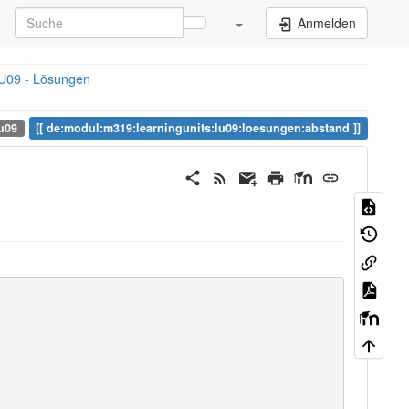
Anmelden
U09 - Lösungen
u09
de:modul:m319:learningunits:lu09:loesungen:abstand