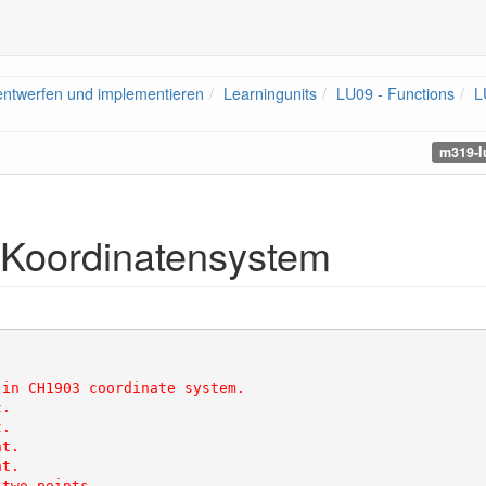
 entwerfen und implementieren
Learningunits
LU09 - Functions
L
m319-l
 Koordinatensystem