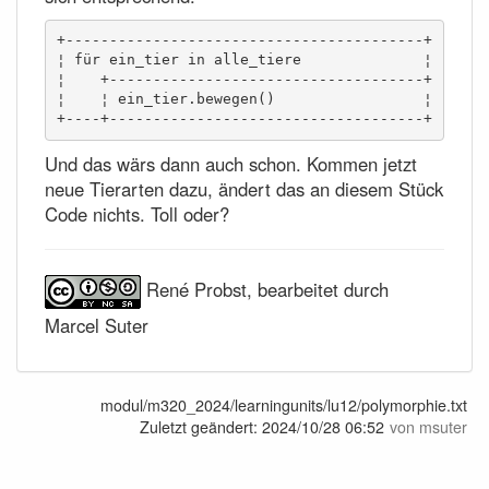
+-----------------------------------------+

¦ für ein_tier in alle_tiere              ¦

¦    +------------------------------------+

¦    ¦ ein_tier.bewegen()                 ¦

+----+------------------------------------+
Und das wärs dann auch schon. Kommen jetzt
neue Tierarten dazu, ändert das an diesem Stück
Code nichts. Toll oder?
René Probst, bearbeitet durch
Marcel Suter
modul/m320_2024/learningunits/lu12/polymorphie.txt
Zuletzt geändert:
2024/10/28 06:52
von
msuter