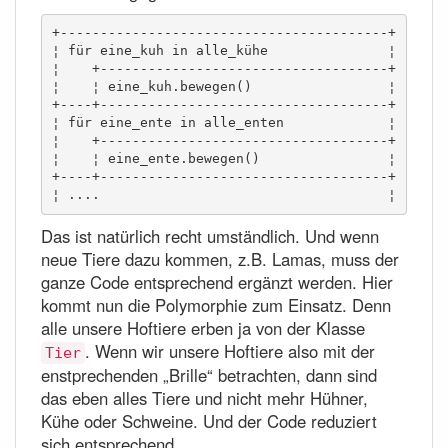
+-----------------------------------------+

¦ für eine_kuh in alle_kühe               ¦

¦    +------------------------------------+

¦    ¦ eine_kuh.bewegen()                 ¦

+----+------------------------------------+

¦ für eine_ente in alle_enten             ¦

¦    +------------------------------------+

¦    ¦ eine_ente.bewegen()                ¦

+----+------------------------------------+

¦ ....                                    ¦
Das ist natürlich recht umständlich. Und wenn
neue Tiere dazu kommen, z.B. Lamas, muss der
ganze Code entsprechend ergänzt werden. Hier
kommt nun die Polymorphie zum Einsatz. Denn
alle unsere Hoftiere erben ja von der Klasse
. Wenn wir unsere Hoftiere also mit der
Tier
enstprechenden „Brille“ betrachten, dann sind
das eben alles Tiere und nicht mehr Hühner,
Kühe oder Schweine. Und der Code reduziert
sich entsprechend.