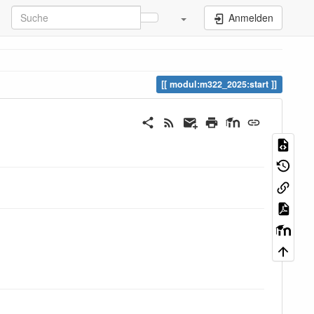
Anmelden
modul:m322_2025:start