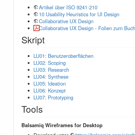
Artikel über ISO 9241-210
10 Usability Heuristics for UI Design
Collaborative UX Design
Collaborative UX Design - Folien zum Buc
Skript
LU01: Benutzeroberflächen
LU02: Scoping
LU03: Research
LU04: Synthese
LU05: Ideation
LU06: Konzept
LU07: Prototyping
Tools
Balsamiq Wireframes for Desktop
Download unter
https://balsamiq.com/wire